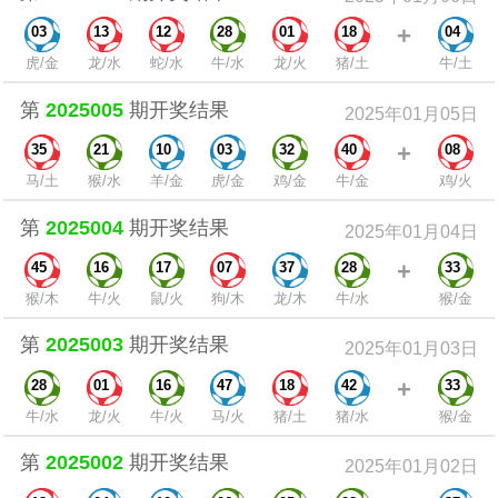
+
03
13
12
28
01
18
04
虎/金
龙/水
蛇/水
牛/水
龙/火
猪/土
牛/土
第
2025005
期开奖结果
2025年01月05日
+
35
21
10
03
32
40
08
马/土
猴/水
羊/金
虎/金
鸡/金
牛/金
鸡/火
第
2025004
期开奖结果
2025年01月04日
+
45
16
17
07
37
28
33
猴/木
牛/火
鼠/火
狗/木
龙/木
牛/水
猴/金
第
2025003
期开奖结果
2025年01月03日
+
28
01
16
47
18
42
33
牛/水
龙/火
牛/火
马/火
猪/土
猪/水
猴/金
第
2025002
期开奖结果
2025年01月02日