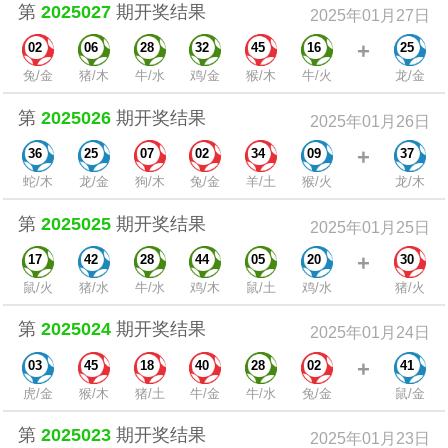
第
2025027
期开奖结果
2025年01月27日
+
02
06
28
32
45
16
25
兔/金
猪/木
牛/水
鸡/金
猴/木
牛/火
龙/金
第
2025026
期开奖结果
2025年01月26日
+
36
25
07
02
34
09
37
蛇/木
龙/金
狗/木
兔/金
羊/土
猴/火
龙/木
第
2025025
期开奖结果
2025年01月25日
+
17
42
28
44
05
20
30
鼠/火
猪/水
牛/水
鸡/木
鼠/土
鸡/水
猪/火
第
2025024
期开奖结果
2025年01月24日
+
03
45
18
40
28
02
41
虎/金
猴/木
猪/土
牛/金
牛/水
兔/金
鼠/金
第
2025023
期开奖结果
2025年01月23日