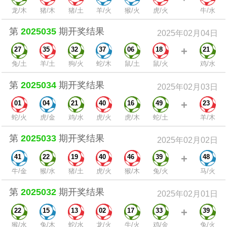
龙/木
猪/木
猪/土
羊/火
猴/火
虎/火
牛/水
第
2025035
期开奖结果
2025年02月04日
+
27
35
32
37
06
18
21
兔/土
羊/土
狗/火
蛇/木
鼠/土
鼠/火
鸡/水
第
2025034
期开奖结果
2025年02月03日
+
01
04
21
40
16
49
23
蛇/火
虎/金
鸡/水
虎/火
虎/木
蛇/土
羊/木
第
2025033
期开奖结果
2025年02月02日
+
41
22
19
40
46
39
48
牛/金
猴/水
猪/土
虎/火
猴/木
兔/火
马/火
第
2025032
期开奖结果
2025年02月01日
+
22
15
13
02
17
33
39
猴/水
兔/木
蛇/水
龙/火
牛/火
鸡/金
兔/火