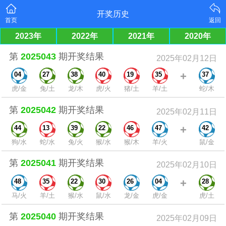
开奖历史
首页
返回
2023年
2022年
2021年
2020年
第
2025043
期开奖结果
2025年02月12日
+
04
27
38
40
19
35
37
虎/金
兔/土
龙/木
虎/火
猪/土
羊/土
蛇/木
第
2025042
期开奖结果
2025年02月11日
+
44
13
39
22
46
47
42
狗/水
蛇/水
兔/火
猴/水
猴/木
羊/火
鼠/金
第
2025041
期开奖结果
2025年02月10日
+
48
35
22
30
26
04
28
马/火
羊/土
猴/水
鼠/水
龙/金
虎/金
虎/土
第
2025040
期开奖结果
2025年02月09日